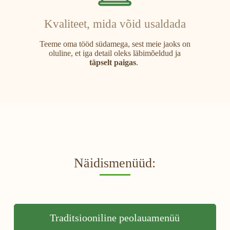
Kvaliteet, mida võid usaldada
Teeme oma tööd südamega, sest meie jaoks on
oluline, et iga detail oleks läbimõeldud ja
täpselt paigas
.
Näidismenüüd:
Traditsiooniline peolauamenüü