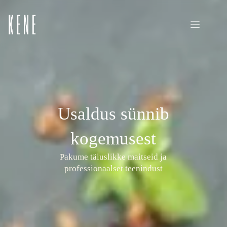
Usaldus sünnib
kogemusest
Pakume täiuslikke maitseid ja
professionaalset teenindust