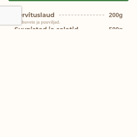
Tervituslaud
200g
•
Vahuvein ja puuviljad.
Suupisted ja salatid
500g
•
Kala marinaadis,
•
Kala taignas tilli-majoneesikastmega,
•
Heeringas hapukoore ja sibulaga,
•
Täidetud munad,
•
Singirullid,
•
Kanarulaad,
•
Veisemaksapasteet,
•
Kartulisalat,
•
Rosolje,
•
Metsaseenesalat,
•
Karulauguvarre salat mee ja kurkumiga
Pearoog
525g
•
Traditsiooniline seapraad ürdikartulite, koorese
seenekastmega ja hautatud hapukapsaga
Kohvilaud
900g
•
Morss /Maitsevesi,
•
Kohv/tee/kohvikoor,
•
Kohupiima-vahukoore-toorjuustutort